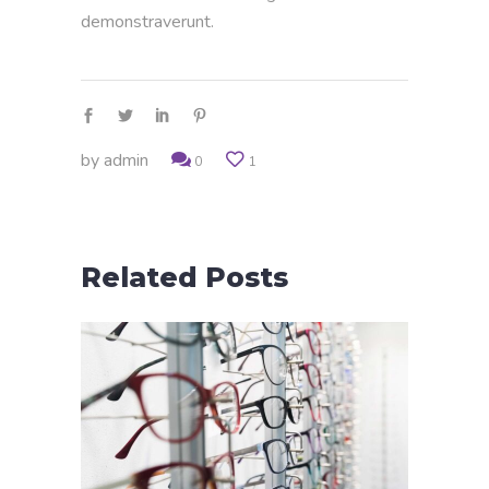
demonstraverunt.
by
admin
0
1
Related Posts