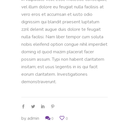
vel illum dolore eu feugiat nulla facilisis at
vero eros et accumsan et iusto odio
dignissim qui blandit praesent luptatum
zzril delenit augue duis dolore te feugait
nulla facilisi. Nam liber tempor cum soluta
nobis eleifend option congue nihil imperdiet
doming id quod mazim placerat facer
possim assum. Typi non habent claritatem
insitam; est usus legentis in iis qui facit
eorum claritatem. Investigationes
demonstraverunt.
by
admin
0
0